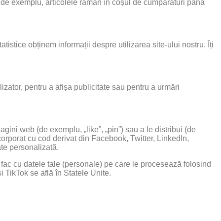
u și, de exemplu, articolele rămân în coșul de cumpărături până
atistice obținem informații despre utilizarea site-ului nostru. Îți
lizator, pentru a afișa publicitate sau pentru a urmări
ini web (de exemplu, „like”, „pin”) sau a le distribui (de
orporat cu cod derivat din Facebook, Twitter, LinkedIn,
ate personalizată.
e fac cu datele tale (personale) pe care le procesează folosind
 TikTok se află în Statele Unite.