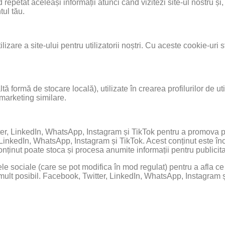
 mod repetat aceleași informații atunci când vizitezi site-ul nostr
ul tău.
zare a site-ului pentru utilizatorii noștri. Cu aceste cookie-uri st
 formă de stocare locală), utilizate în crearea profilurilor de uti
e marketing similare.
er, LinkedIn, WhatsApp, Instagram și TikTok pentru a promova pag
LinkedIn, WhatsApp, Instagram și TikTok. Acest conținut este înc
nținut poate stoca și procesa anumite informații pentru publicit
țele sociale (care se pot modifica în mod regulat) pentru a afla c
ult posibil. Facebook, Twitter, LinkedIn, WhatsApp, Instagram și