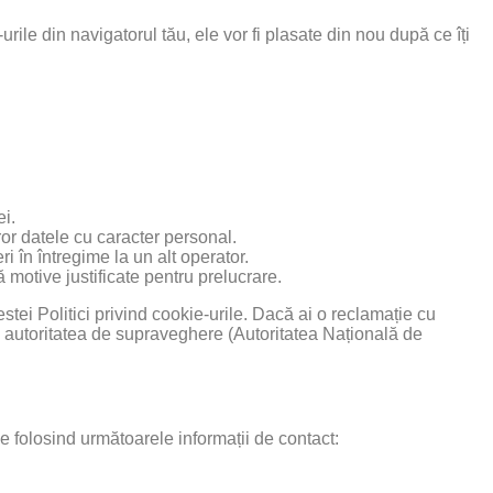
rile din navigatorul tău, ele vor fi plasate din nou după ce îți
ei.
or datele cu caracter personal.
ri în întregime la un alt operator.
 motive justificate pentru prelucrare.
stei Politici privind cookie-urile. Dacă ai o reclamație cu
la autoritatea de supraveghere (Autoritatea Națională de
ne folosind următoarele informații de contact: