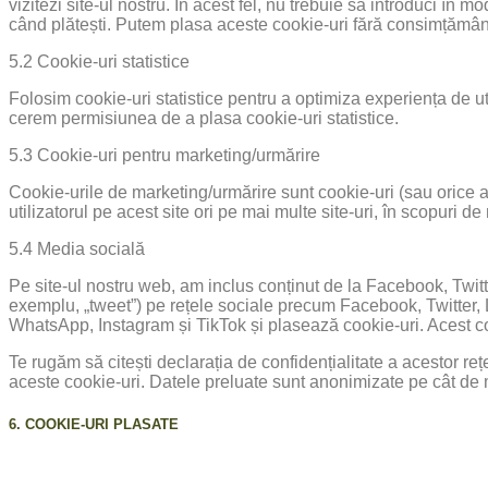
vizitezi site-ul nostru. În acest fel, nu trebuie să introduci în
când plătești. Putem plasa aceste cookie-uri fără consimțământ
5.2 Cookie-uri statistice
Folosim cookie-uri statistice pentru a optimiza experiența de utili
cerem permisiunea de a plasa cookie-uri statistice.
5.3 Cookie-uri pentru marketing/urmărire
Cookie-urile de marketing/urmărire sunt cookie-uri (sau orice altă
utilizatorul pe acest site ori pe mai multe site-uri, în scopuri d
5.4 Media socială
Pe site-ul nostru web, am inclus conținut de la Facebook, Twitt
exemplu, „tweet”) pe rețele sociale precum Facebook, Twitter, 
WhatsApp, Instagram și TikTok și plasează cookie-uri. Acest co
Te rugăm să citești declarația de confidențialitate a acestor re
aceste cookie-uri. Datele preluate sunt anonimizate pe cât de m
6. COOKIE-URI PLASATE