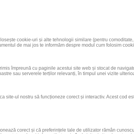
folosește cookie-uri și alte tehnologii similare (pentru comoditate,
ocumentul de mai jos te informăm despre modul cum folosim cookie-
rimis împreună cu paginile acestui site web și stocat de navigato
astre sau serverele terților relevanți, în timpul unei vizite ulterio
ca site-ul nostru să funcționeze corect și interactiv. Acest cod es
onează corect și că preferințele tale de utilizator rămân cunoscut