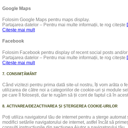
Google Maps
Folosim Google Maps pentru maps display.
Partajarea datelor – Pentru mai multe informații, te rog citește
Citește mai mult
Facebook
Folosim Facebook pentru display of recent social posts and/or 
Partajarea datelor – Pentru mai multe informații, te rog citește
Citește mai mult
7. CONSIMȚĂMÂNT
Când vizitezi pentru prima dată site-ul nostru, îți vom arăta o
utilizarea de către noi a categoriilor de cookie-uri și module se
pe care îl folosești, dar te rugăm să ții cont de faptul că în ac
8. ACTIVAREA/DEZACTIVAREA ȘI ȘTERGEREA COOKIE-URILOR
Poți utiliza navigatorul tău de internet pentru a șterge automa
modifici setările navigatorului de internet, astfel încât să pri
consulți instrucțiunile din secțiunea Ajutor a navigatorului tău.