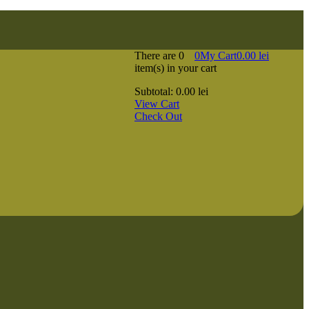
There are
0
0
My Cart
0.00
lei
item(s)
in your cart
Subtotal:
0.00
lei
View Cart
Check Out