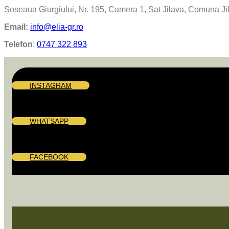
Șoseaua Giurgiului, Nr. 195, Camera 1, Sat Jilava, Comuna Jila
Email:
info@elia-gr.ro
Telefon
:
0747 322 893
INSTAGRAM
WHATSAPP
FACEBOOK