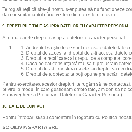
Te rog să reții că site-ul nostru s-ar putea să nu funcționeze co
dai consimțământul când vizitezi din nou site-ul nostru.
9. DREPTURILE TALE ASUPRA DATELOR CU CARACTER PERSONAL
Ai următoarele drepturi asupra datelor cu caracter personal:
Ai dreptul să știi de ce sunt necesare datele tale cu
Dreptul de acces: ai dreptul de a-ți accesa datele c
Dreptul la rectificare: ai dreptul de a completa, cor
Dacă ne dai consimțământul să-ți prelucrăm datele, 
Dreptul de a-ți transfera datele: ai dreptul să ceri to
Dreptul de a obiecta: te poți opune prelucrării datel
Pentru exercitarea acestor drepturi, te rugăm să ne contactezi. 
privire la modul în care gestionăm datele tale, am dori să ne c
Supraveghere a Prelucrării Datelor cu Caracter Personal).
10. DATE DE CONTACT
Pentru întrebări și/sau comentarii în legătură cu Politica noast
SC OILIVIA SPARTA SRL