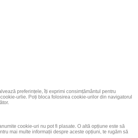
alvează preferințele, îți exprimi consimțământul pentru
cookie-urlie. Poți bloca folosirea cookie-urilor din navigatorul
ător.
numite cookie-uri nu pot fi plasate. O altă opțiune este să
Pentru mai multe informații despre aceste opțiuni, te rugăm să