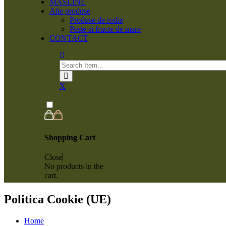
MĂSLINE
Alte produse
Produse de rodie
Peste si fructe de mare
CONTACT
X
Shopping Cart
Close
No products in the
cart.
Politica Cookie (UE)
Home