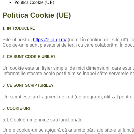
Politica Cookie (UE)
Politica Cookie (UE)
1. INTRODUCERE
Site-ul nostru,
https://elia-gr.ro/
(numit în continuare „site-ul”), 
Cookie-urile sunt plasate și de terții cu care colaborăm. În d
2. CE SUNT COOKIE-URILE?
Un cookie este un fișier simplu, de mici dimensiuni, care este t
Informațiile stocate acolo pot fi trimise înapoi către serverele no
3. CE SUNT SCRIPTURILE?
Un script este un fragment de cod (de program), utilizat pentru 
5. COOKIE-URI
5.1 Cookie-uri tehnice sau funcționale
Unele cookie-uri se asigură că anumite părți ale site-ului funcți