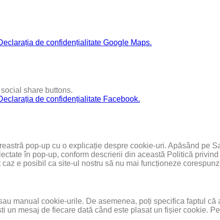
Declarația de confidențialitate Google Maps.
social share buttons.
Declarația de confidențialitate Facebook.
 fereastră pop-up cu o explicație despre cookie-uri. Apăsând pe S
lectate în pop-up, conform descrierii din această Politică privind 
est caz e posibil ca site-ul nostru să nu mai funcționeze corespunz
t sau manual cookie-urile. De asemenea, poți specifica faptul că a
mești un mesaj de fiecare dată când este plasat un fișier cookie. 