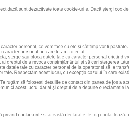
rect dacă sunt dezactivate toate cookie-urile. Dacă ștergi cookie-u
 caracter personal, ce vom face cu ele și cât timp vor fi păstrate.
u caracter personal pe care le-am colectat.
ecta, șterge sau bloca datele tale cu caracter personal oricând vr
ai dreptul de a revoca consimțământul și să ceri ștergerea tutur
ate datele tale cu caracter personal de la operator și să le transfe
or tale. Respectăm acest lucru, cu excepția cazului în care există
Te rugăm să folosești detaliile de contact din partea de jos a ace
omunici acest lucru, dar ai și dreptul de a depune o reclamație 
ră privind cookie-urile și această declarație, te rog contactează-