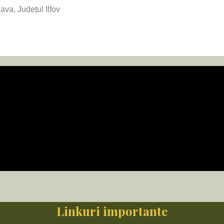
va, Județul Ilfov
Linkuri importante