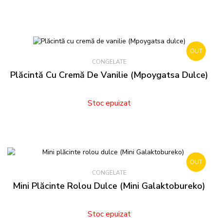
OUT
CONGELATE
STOCK
Plăcintă Cu Cremă De Vanilie (Mpoygatsa Dulce)
Stoc epuizat
OUT
CONGELATE
STOCK
Mini Plăcinte Rolou Dulce (Mini Galaktobureko)
Stoc epuizat