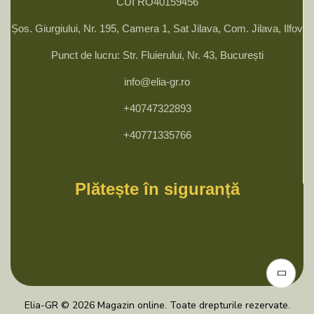
CUI RO40159456
Șos. Giurgiului, Nr. 195, Camera 1, Sat Jilava, Com. Jilava, Ilfov
Punct de lucru: Str. Fluierului, Nr. 43, București
info@elia-gr.ro
+40747322893
+40771335766
Plătește în siguranță
Elia-GR © 2026 Magazin online. Toate drepturile rezervate.