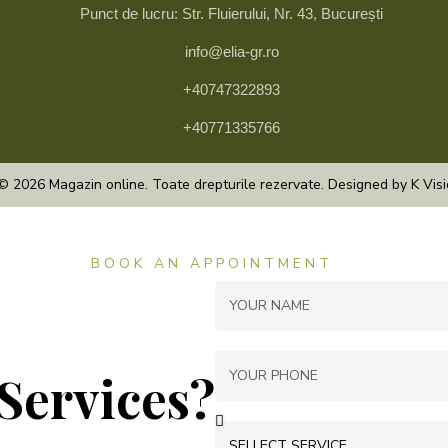
Punct de lucru: Str. Fluierului, Nr. 43, București
info@elia-gr.ro
+40747322893
+40771335766
© 2026 Magazin online. Toate drepturile rezervate. Designed by K Vis
BOOK AN APPOINTMENT
Services?