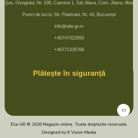
Șos. Giurgiului, Nr. 195, Camera 1, Sat Jilava, Com. Jilava, Ilfov
Punct de lucru: Str. Fluierului, Nr. 43, București
info@elia-gr.ro
+40747322893
+40771335766
Plătește în siguranță
Elia-GR © 2026 Magazin online. Toate drepturile rezervate.
Designed by K Vision Media