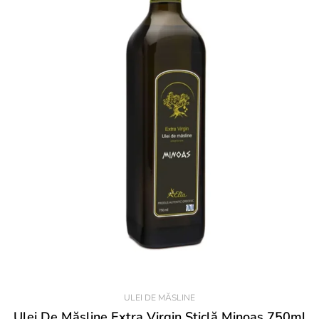
ULEI DE MĂSLINE
Ulei De Măsline Extra Virgin Sticlă Minoas 750ml