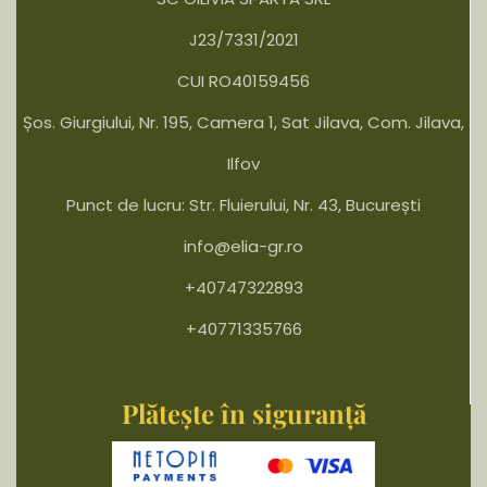
J23/7331/2021
CUI RO40159456
Șos. Giurgiului, Nr. 195, Camera 1, Sat Jilava, Com. Jilava,
Ilfov
Punct de lucru: Str. Fluierului, Nr. 43, București
info@elia-gr.ro
+40747322893
+40771335766
Plătește în siguranță