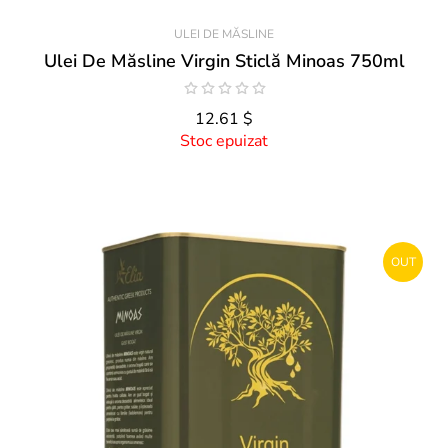
ULEI DE MĂSLINE
Ulei De Măsline Virgin Sticlă Minoas 750ml
12.61 $
Stoc epuizat
OUT
STOCK