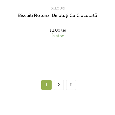
DULCIURI
Biscuiți Rotunzi Umpluți Cu Ciocolată
12.00
lei
În stoc
1
2