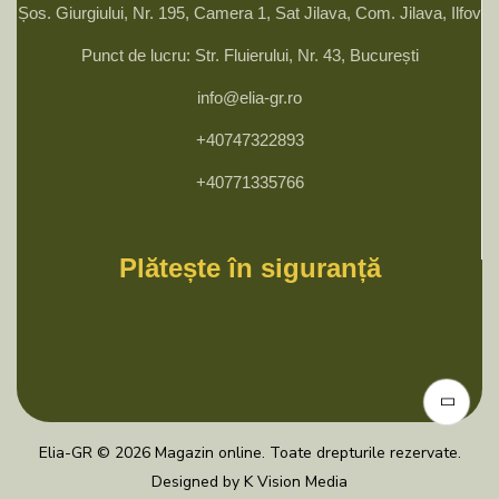
Șos. Giurgiului, Nr. 195, Camera 1, Sat Jilava, Com. Jilava, Ilfov
Punct de lucru: Str. Fluierului, Nr. 43, București
info@elia-gr.ro
+40747322893
+40771335766
Plătește în siguranță
Elia-GR © 2026 Magazin online. Toate drepturile rezervate.
Designed by K Vision Media