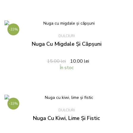
-33%
DULCIURI
Nuga Cu Migdale Și Căpșuni
15.00
lei
10.00
lei
În stoc
-33%
DULCIURI
Nuga Cu Kiwi, Lime Și Fistic