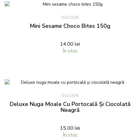
DULCIURI
Mini Sesame Choco Bites 150g
14.00
lei
În stoc
DULCIURI
Deluxe Nuga Moale Cu Portocală Și Ciocolată
Neagră
15.00
lei
În stoc