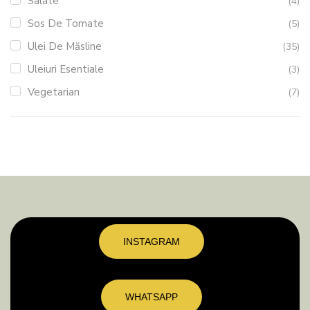
Salate
(4)
Sos De Tomate
(5)
Ulei De Măsline
(35)
Uleiuri Esentiale
(3)
Vegetarian
(7)
INSTAGRAM
WHATSAPP