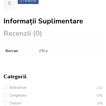
Facebook
Informații Suplimentare
Recenzii (0)
Borcan
230 g
Categorii
Brânzeturi
(21)
Congelate
(38)
Dulciuri
(39)