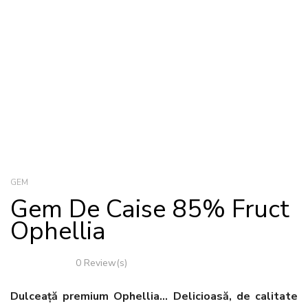
GEM
Gem De Caise 85% Fruct
Ophellia
0 Review(s)
Dulceață premium Ophellia… Delicioasă, de calitate