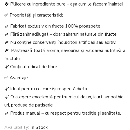
🍓 Plăcere cu ingrediente pure – așa cum le făceam înainte!
✅ Proprietăți și caracteristici:
🌿 Fabricat exclusiv din fructe 100% proaspete
🌿 Fără zahăr adăugat – doar zaharuri naturale din fructe
🌿 Nu conține conservanți, îndulcitori artificiali sau aditivi
🌿 Păstrează toată aroma, savoarea și valoarea nutritivă a
fructului
🌿 Conținut ridicat de fibre
✅ Avantaje:
🌿 Ideal pentru cei care își respectă dieta
🌿 O alegere excelentă pentru micul dejun, iaurt, smoothie-
uri, produse de patiserie
🌿 Produs manual – cu respect pentru tradiție și sănătate.
Availability:
In Stock