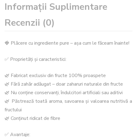
Informații Suplimentare
Recenzii (0)
🍓 Plăcere cu ingrediente pure – așa cum le făceam înainte!
✅ Proprietăți și caracteristici:
🌿 Fabricat exclusiv din fructe 100% proaspete
🌿 Fără zahăr adăugat – doar zaharuri naturale din fructe
🌿 Nu conține conservanți, îndulcitori artificiali sau aditivi
🌿 Păstrează toată aroma, savoarea și valoarea nutritivă a
fructului
🌿 Conținut ridicat de fibre
✅ Avantaje: