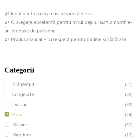
🌿 Ideal pentru cei care își respectă dieta
🌿 O alegere excelentă pentru micul dejun, iaurt, smoothie-
uri, produse de patiserie
🌿 Produs manual – cu respect pentru tradiție și sănătate.
Categorii
Brânzeturi
(21)
Congelate
(38)
Dulciuri
(39)
Gem
(24)
Măsline
(30)
Mirodenii
(16)