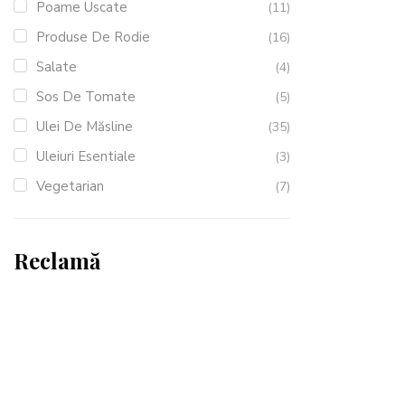
Poame Uscate
(11)
Produse De Rodie
(16)
Salate
(4)
Sos De Tomate
(5)
Ulei De Măsline
(35)
Uleiuri Esentiale
(3)
Vegetarian
(7)
Reclamă