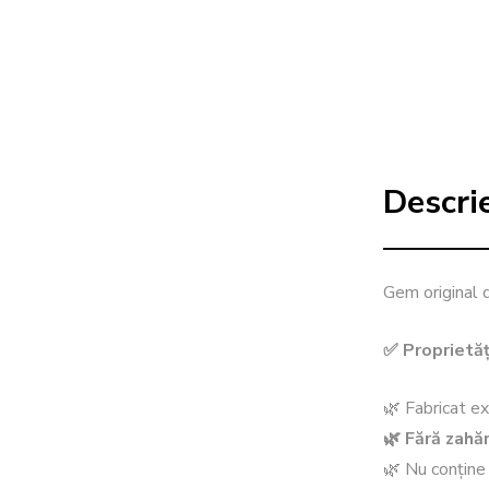
Descri
Gem original 
✅
Proprietăți
🌿 Fabricat ex
🌿 Fără zahă
🌿 Nu conține c