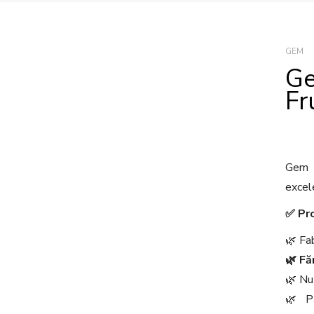
GEM
Ge
Fr
Gem o
excel
✅
Pro
🌿 Fab
🌿 Fă
🌿 Nu 
🌿 P