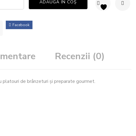
ADAUGĂ ÎN COȘ
Facebook
limentare
Recenzii (0)
u platouri de brânzeturi și preparate gourmet.