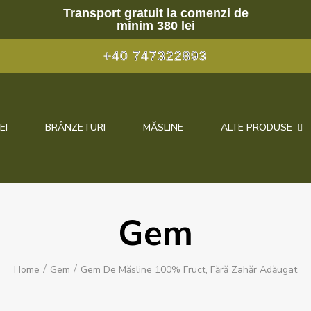
Transport gratuit la comenzi de
minim 380 lei
+40 747322893
EI
BRÂNZETURI
MĂSLINE
ALTE PRODUSE
Gem
Home
Gem
Gem De Măsline 100% Fruct, Fără Zahăr Adăugat