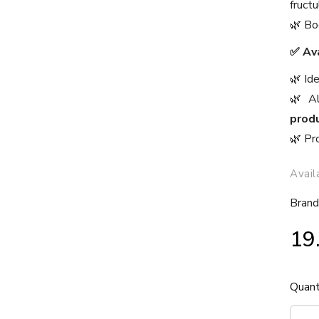
fructu
🌿 Bo
✅ Av
🌿 Ide
🌿 A
produ
🌿 Pr
Avail
Brand
19
Quant