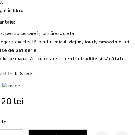
lui
gat în
fibre
antaje:
al pentru cei care își urmăresc dieta
legere excelentă pentru
micul dejun, iaurt, smoothie-uri,
se de patiserie
oducție manuală –
cu respect pentru tradiție și sănătate.
ability:
In Stock
:
.20
lei
ity: