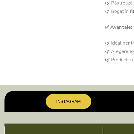
🌿 Păstrează
🌿 Bogat în
f
✅ Avantaje:
🌿 Ideal pentr
🌿 Alegere e
🌿 Producție
INSTAGRAM