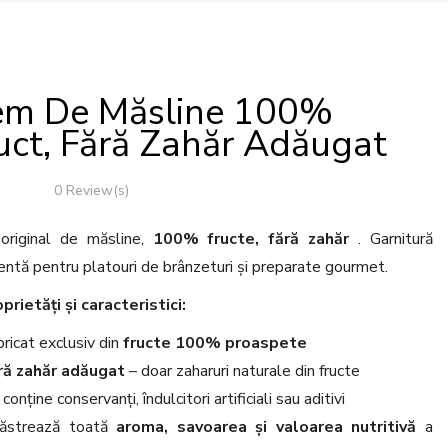
m De Măsline 100%
uct, Fără Zahăr Adăugat
0 Review(s)
riginal de măsline,
100% fructe, fără zahăr
. Garnitură
entă pentru platouri de brânzeturi și preparate gourmet.
prietăți și caracteristici:
ricat exclusiv din
fructe 100% proaspete
ră zahăr adăugat
– doar zaharuri naturale din fructe
conține conservanți, îndulcitori artificiali sau aditivi
ăstrează toată
aroma, savoarea și valoarea nutritivă
a