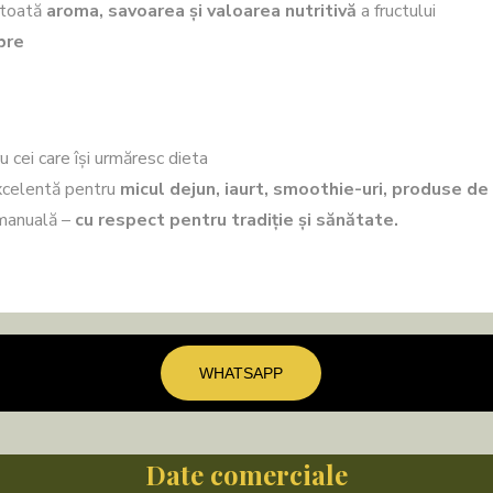
 toată
aroma, savoarea și valoarea nutritivă
a fructului
ibre
u cei care își urmăresc dieta
xcelentă pentru
micul dejun, iaurt, smoothie-uri, produse de
 manuală –
cu respect pentru tradiție și sănătate.
WHATSAPP
Date comerciale