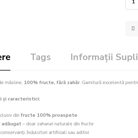
ere
Tags
Informații Sup
de măsline,
100% fructe, fără zahăr
. Garnitură excelentă pentr
 și caracteristici:
clusiv din
fructe 100% proaspete
r adăugat
– doar zaharuri naturale din fructe
onservanți, îndulcitori artificiali sau aditivi