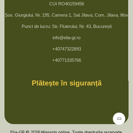
CUI RO40159456
Șos. Giurgiului, Nr. 195, Camera 1, Sat Jilava, Com. Jilava, Ilfov
Punct de lucru: Str. Fluierului, Nr. 43, București
info@elia-gr.ro
+40747322893
+40771335766
Plătește în siguranță
Elia-GR © 2026 Magazin online. Toate drepturile rezervate.