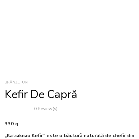
BRÂNZETURI
Kefir De Capră
0 Review(s)
330 g
„Katsikisio Kefir” este o băutură naturală de chefir din