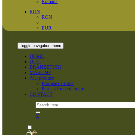
Română
RON
RON
EUR
Toggle navigation
menu
HOME
ULEI
BRÂNZETURI
MĂSLINE
Alte produse
Produse de rodie
Peste si fructe de mare
CONTACT
X