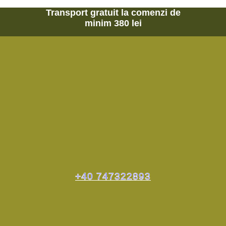
Transport gratuit la comenzi de
minim 380 lei
+40 747322893