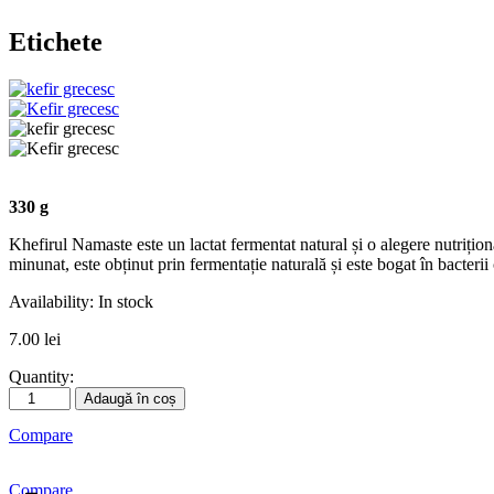
Etichete
330 g
Khefirul Namaste este un lactat fermentat natural și o alegere nutrițio
minunat, este obținut prin fermentație naturală și este bogat în bacterii
Availability:
In stock
7.00
lei
Quantity:
Cantitate
Adaugă în coș
Kefir
Compare
tradițional
Compare