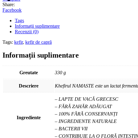
Share:
Facebook
Tags
Informații suplimentare
Recenzii (0)
Tags:
kefir
,
kefir de capră
Informații suplimentare
Greutate
330 g
Descriere
Khefirul NAMASTE este un lactat fermentat n
– LAPTE DE VACĂ GRECESC
– FĂRĂ ZAHĂR ADĂUGAT
– 100% FĂRĂ CONSERVANȚI
Ingrediente
– INGREDIENTE NATURALE
– BACTERII VII
– CONTRIBUIE LA O FLORĂ INTESTI