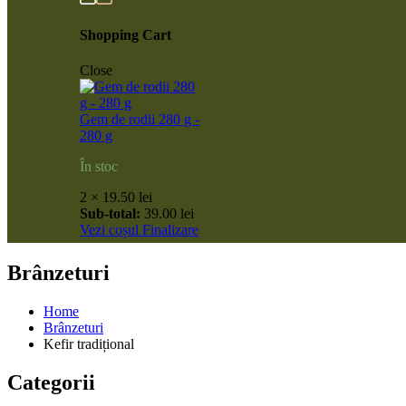
Shopping Cart
Close
Gem de rodii 280 g -
280 g
În stoc
2 ×
19.50
lei
Sub-total:
39.00
lei
Vezi coșul
Finalizare
Brânzeturi
Home
Brânzeturi
Kefir tradițional
Categorii