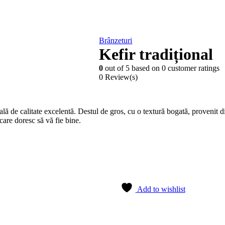
Brânzeturi
Kefir tradițional
0
out of
5
based on
0
customer ratings
0 Review(s)
nală de calitate excelentă. Destul de gros, cu o textură bogată, provenit
 care doresc să vă fie bine.
Add to wishlist