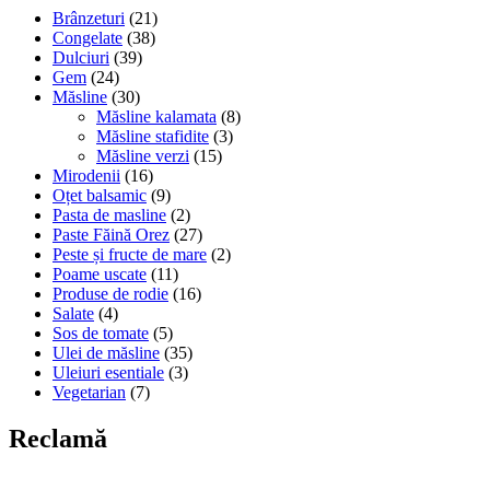
Brânzeturi
(21)
Congelate
(38)
Dulciuri
(39)
Gem
(24)
Măsline
(30)
Măsline kalamata
(8)
Măsline stafidite
(3)
Măsline verzi
(15)
Mirodenii
(16)
Oțet balsamic
(9)
Pasta de masline
(2)
Paste Făină Orez
(27)
Peste și fructe de mare
(2)
Poame uscate
(11)
Produse de rodie
(16)
Salate
(4)
Sos de tomate
(5)
Ulei de măsline
(35)
Uleiuri esentiale
(3)
Vegetarian
(7)
Reclamă