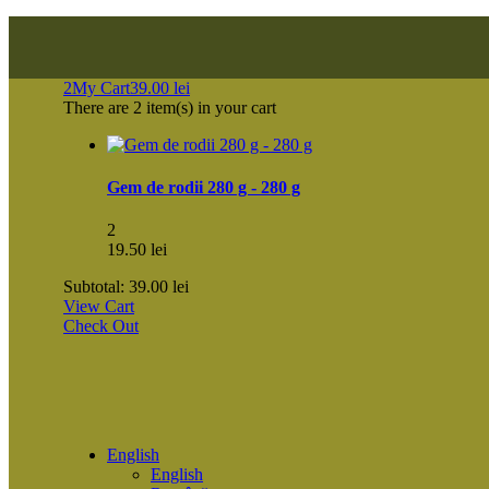
2
My Cart
39.00
lei
There are
2 item(s)
in your cart
Gem de rodii 280 g - 280 g
2
19.50
lei
Subtotal:
39.00
lei
View Cart
Check Out
English
English