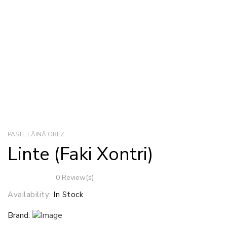
PASTE FĂINĂ OREZ
Linte (faki Xontri)
0 Review(s)
Availability:
In Stock
Brand: