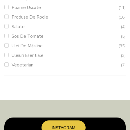
Poame Uscate
(11)
Produse De Rodie
(16)
Salate
(4)
Sos De Tomate
(5)
Ulei De Măsline
(35)
Uleiuri Esentiale
(3)
Vegetarian
(7)
INSTAGRAM