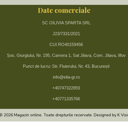
Date comerciale
SC OILIVIA SPARTA SRL
J23/7331/2021
CUI RO40159456
Șos. Giurgiului, Nr. 195, Camera 1, Sat Jilava, Com. Jilava, Ilfov
Punct de lucru: Str. Fluierului, Nr. 43, București
info@elia-gr.ro
+40747322893
+40771335766
© 2026 Magazin online. Toate drepturile rezervate. Designed by K Vis