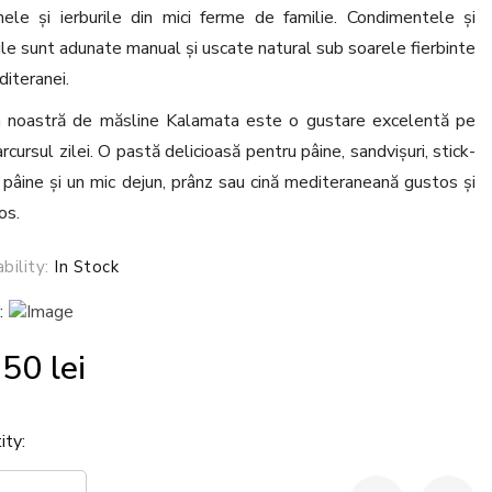
nele și ierburile din mici ferme de familie. Condimentele și
rile sunt adunate manual și uscate natural sub soarele fierbinte
diteranei.
 noastră de măsline Kalamata este o gustare excelentă pe
rcursul zilei. O pastă delicioasă pentru pâine, sandvișuri, stick-
e pâine și un mic dejun, prânz sau cină mediteraneană gustos și
os.
ability:
In Stock
:
.50
lei
ity: