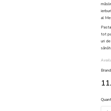
măsli
ierbu
al Me
Pasta
tot pa
uri d
sănăt
Avail
Brand
11
Quant