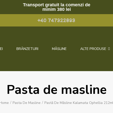
Transport gratuit la comenzi de
minim 380 lei
+40 747322893
EI
BRÂNZETURI
MĂSLINE
ALTE PRODUSE
Pasta de masline
Home
Pasta De Masline
Pastă De Măsline Kalamata Ophellia 212m