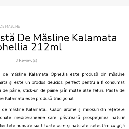
 DE MASLINE
stă De Măsline Kalamata
hellia 212ml
0 Review(s)
 de măsline Kalamata Ophellia este produsă din măsline
ata și este un produs delicios, perfect pentru a fi consumat
i de pâine, stick-uri de pâine și în multe alte feluri. Pasta de
ne Kalamata este produsă tradițional.
 de măsline Kalamata… Culori, arome și mirosuri din rețetele
ționale mediteraneene care păstrează prospețimea naturii!
dientele noastre sunt toate pure și naturale: selectăm cu grijă