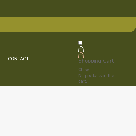
CONTACT
Shopping Cart
Close
No products in the
cart.
l