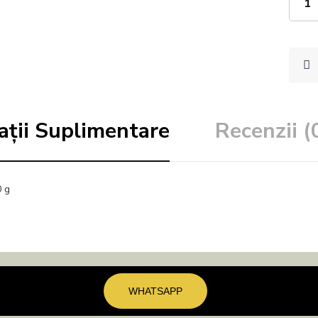
ații Suplimentare
Recenzii (
 g
WHATSAPP