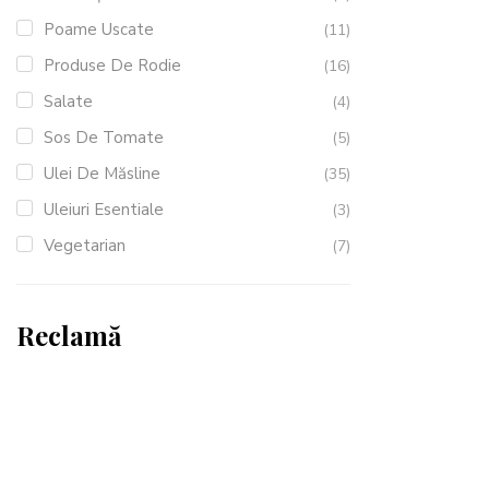
Poame Uscate
(11)
Produse De Rodie
(16)
Salate
(4)
Sos De Tomate
(5)
Ulei De Măsline
(35)
Uleiuri Esentiale
(3)
Vegetarian
(7)
Reclamă