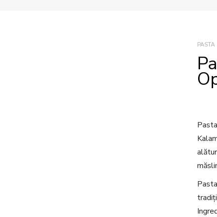
PASTA
Pa
Op
Pasta
Kalam
alătur
măsli
Pasta
tradi
Ingre