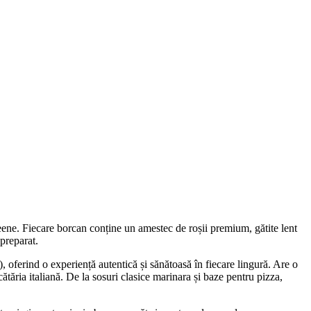
eene. Fiecare borcan conține un amestec de roșii premium, gătite lent
preparat.
, oferind o experiență autentică și sănătoasă în fiecare lingură. Are o
cătăria italiană. De la sosuri clasice marinara și baze pentru pizza,