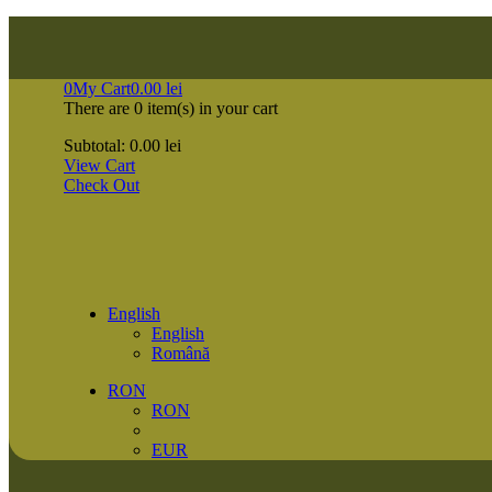
0
My Cart
0.00
lei
There are
0 item(s)
in your cart
Subtotal:
0.00
lei
View Cart
Check Out
English
English
Română
RON
RON
EUR