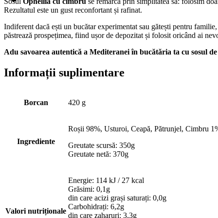
Sosul
Ophellia cu cimbru
se remarcă prin simplitatea sa: folosim doar
Rezultatul este un gust reconfortant și rafinat.
Indiferent dacă ești un bucătar experimentat sau gătești pentru familie,
păstrează prospețimea, fiind ușor de depozitat și folosit oricând ai nev
Adu savoarea autentică a Mediteranei în bucătăria ta cu sosul de r
Informații suplimentare
Borcan
420 g
Roșii 98%, Usturoi, Ceapă, Pătrunjel, Cimbru 1%
Ingrediente
Greutate scursă: 350g
Greutate netă: 370g
Energie: 114 kJ / 27 kcal
Grăsimi: 0,1g
din care acizi grași saturați: 0,0g
Carbohidrați: 6,2g
Valori nutriționale
din care zaharuri: 3,3g