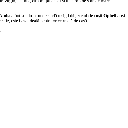
travirgin, usturoi, cimbru proaspăt și un strop de sare de mare.
Ambalat într-un borcan de sticlă resigilabil,
sosul de roșii Ophellia
își
iale, este baza ideală pentru orice rețetă de casă.
.