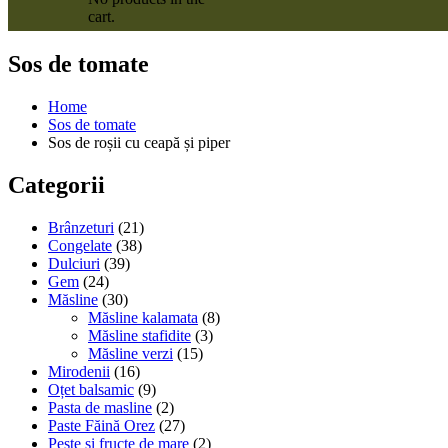
cart.
Sos de tomate
Home
Sos de tomate
Sos de roșii cu ceapă și piper
Categorii
Brânzeturi
(21)
Congelate
(38)
Dulciuri
(39)
Gem
(24)
Măsline
(30)
Măsline kalamata
(8)
Măsline stafidite
(3)
Măsline verzi
(15)
Mirodenii
(16)
Oțet balsamic
(9)
Pasta de masline
(2)
Paste Făină Orez
(27)
Peste și fructe de mare
(2)