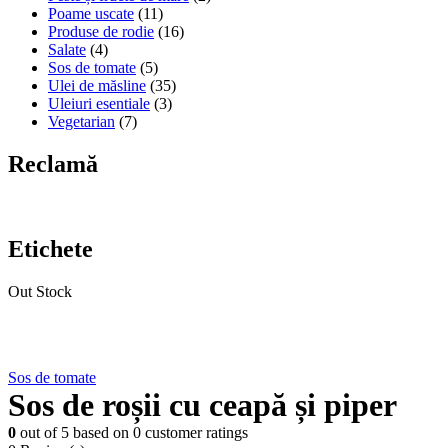
Poame uscate
(11)
Produse de rodie
(16)
Salate
(4)
Sos de tomate
(5)
Ulei de măsline
(35)
Uleiuri esentiale
(3)
Vegetarian
(7)
Reclamă
Etichete
Out Stock
Sos de tomate
Sos de roșii cu ceapă și piper
0
out of
5
based on
0
customer ratings