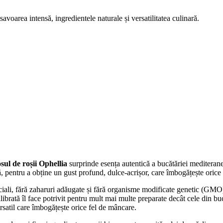
savoarea intensă, ingredientele naturale și versatilitatea culinară.
osul de roșii Ophellia
surprinde esența autentică a bucătăriei mediteran
, pentru a obține un gust profund, dulce-acrișor, care îmbogățește orice 
ficiali, fără zaharuri adăugate și fără organisme modificate genetic (GMO)
ilibrată îl face potrivit pentru mult mai multe preparate decât cele din bu
rsatil care îmbogățește orice fel de mâncare.