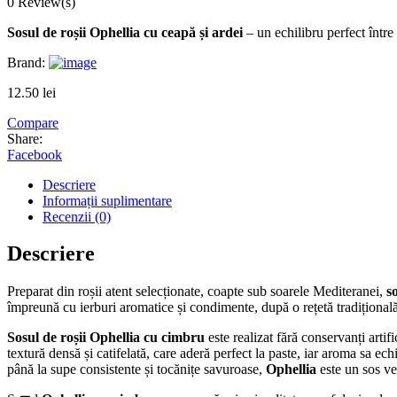
0 Review(s)
Sosul de roșii Ophellia cu ceapă și ardei
– un echilibru perfect între 
Brand:
12.50
lei
Compare
Share:
Facebook
Descriere
Informații suplimentare
Recenzii (0)
Descriere
Preparat din roșii atent selecționate, coapte sub soarele Mediteranei,
s
împreună cu ierburi aromatice și condimente, după o rețetă tradițională
Sosul de roșii Ophellia cu cimbru
este realizat fără conservanți arti
textură densă și catifelată, care aderă perfect la paste, iar aroma sa ech
până la supe consistente și tocănițe savuroase,
Ophellia
este un sos ve