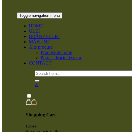
Toggle navigation
menu
HOME
ULEI
BRÂNZETURI
MĂSLINE
Alte produse
Produse de rodie
Peste si fructe de mare
CONTACT
X
Shopping Cart
Close
No products in the