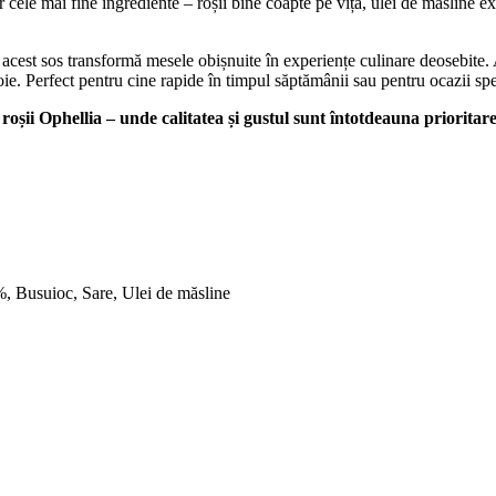
 cele mai fine ingrediente – roșii bine coapte pe viță, ulei de măsline ex
 acest sos transformă mesele obișnuite în experiențe culinare deosebite. 
oie. Perfect pentru cine rapide în timpul săptămânii sau pentru ocazii spec
oșii Ophellia – unde calitatea și gustul sunt întotdeauna prioritare
, Busuioc, Sare, Ulei de măsline