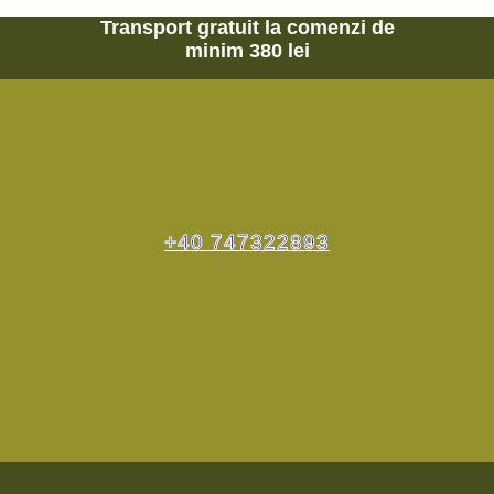
Transport gratuit la comenzi de
minim 380 lei
+40 747322893