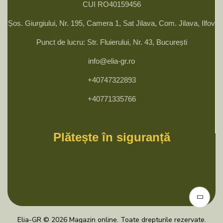
CUI RO40159456
Șos. Giurgiului, Nr. 195, Camera 1, Sat Jilava, Com. Jilava, Ilfov
Punct de lucru: Str. Fluierului, Nr. 43, București
info@elia-gr.ro
+40747322893
+40771335766
Plătește în siguranță
Elia-GR © 2026 Magazin online. Toate drepturile rezervate.