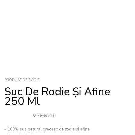
PRODUSE DE RODIE
Suc De Rodie Și Afine
250 Ml
0 Review(s)
100% suc natural grecesc de rodie și afine