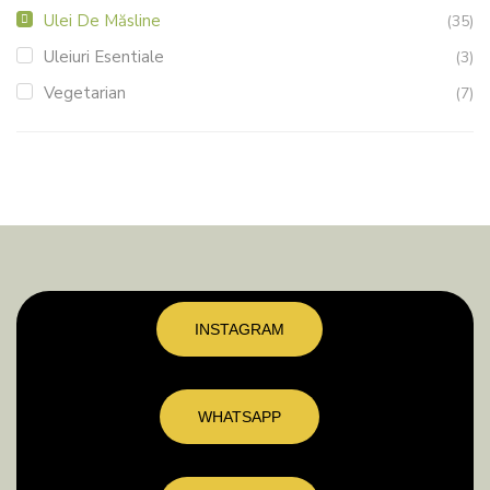
Ulei De Măsline
(35)
Uleiuri Esentiale
(3)
Vegetarian
(7)
INSTAGRAM
WHATSAPP