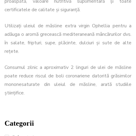
proaspătă, valoare nutritivă suplimentară și toate
certificatele de calitate și siguranță.
Utilizați uleiul de măsline extra virgin Ophellia pentru a
adăuga o aromă grecească mediteraneană mâncărurilor dvs.
în salate, fripturi, supe, plăcinte, dulciuri și sute de alte
rețete.
Consumul zilnic a aproximativ 2 linguri de ulei de măsline
poate reduce riscul de boli coronariene datorită grăsimilor
mononesaturate din uleiul de măsline, arată studiile
științifice.
Categorii