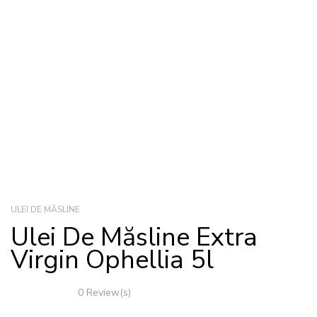
ULEI DE MĂSLINE
Ulei De Măsline Extra
Virgin Ophellia 5l
0 Review(s)