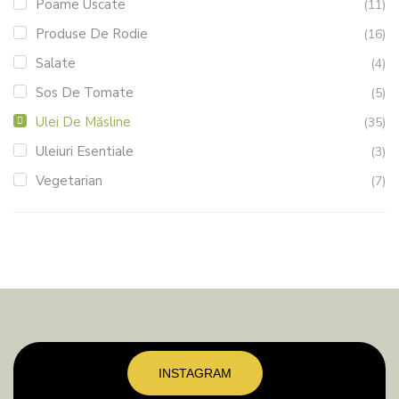
Poame Uscate
(11)
Produse De Rodie
(16)
Salate
(4)
Sos De Tomate
(5)
Ulei De Măsline
(35)
Uleiuri Esentiale
(3)
Vegetarian
(7)
INSTAGRAM