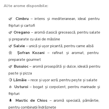
Alte arome disponibile:
🌿
Cimbru
– intens și mediteranean, ideal pentru
fripturi și cartofi
🌿
Oregano
– aromă clasică grecească, pentru salate
și preparate cu ulei de măsline
🌿
Salvie
– unică și ușor picantă, pentru carne albă
🌼
Șofran Kozani
– rafinat și aromat, pentru
preparate gourmet
🌿
Busuioc
– aromă proaspătă și dulce, ideală pentru
paste și pizza
🍋
Lămâie
– rece și ușor acră, pentru pește și salate
🧄
Usturoi
– bogat și corpolent, pentru marinade și
fripturi
🌲
Mastic de Chios
– aromă specială, pământie,
pentru combinații îndrăznețe