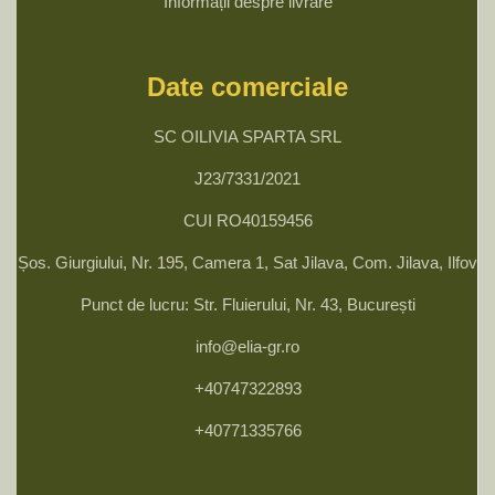
Informații despre livrare
Date comerciale
SC OILIVIA SPARTA SRL
J23/7331/2021
CUI RO40159456
Șos. Giurgiului, Nr. 195, Camera 1, Sat Jilava, Com. Jilava, Ilfov
Punct de lucru: Str. Fluierului, Nr. 43, București
info@elia-gr.ro
+40747322893
+40771335766